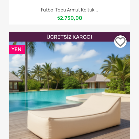
Futbol Topu Armut Koltuk...
₺2.750,00
ÜCRETSIZ KARGO!
favorite_border
YENI