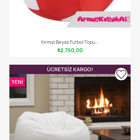
Kırmızı Beyaz Futbol Topu...
₺2.750,00
ÜCRETSIZ KARGO!
favorite_border
YENI