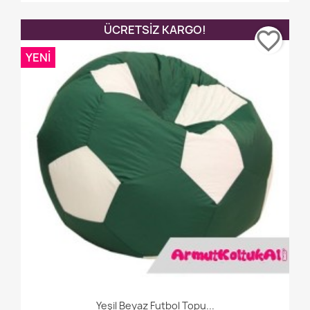
ÜCRETSIZ KARGO!
favorite_border
YENI
Yeşil Beyaz Futbol Topu...