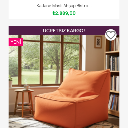
Katlanır Masif Ahşap Bistro...
₺2.889,00
ÜCRETSIZ KARGO!
favorite_border
YENI