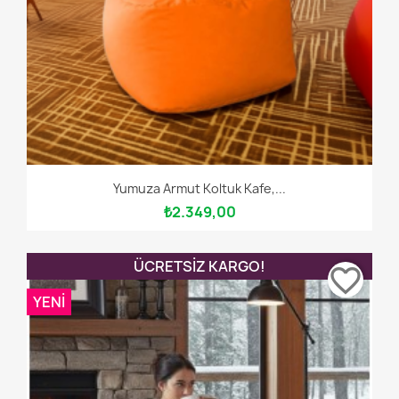
Yumuza Armut Koltuk Kafe,...
₺2.349,00
ÜCRETSIZ KARGO!
favorite_border
YENI