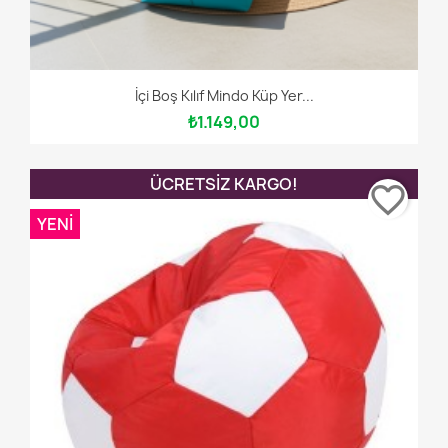
İçi Boş Kılıf Mindo Küp Yer...
₺1.149,00
ÜCRETSIZ KARGO!
favorite_border
YENI