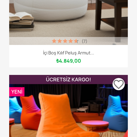
(7)
İçi Boş Kılıf Peluş Armut...
₺4.849,00
ÜCRETSIZ KARGO!
favorite_border
YENI