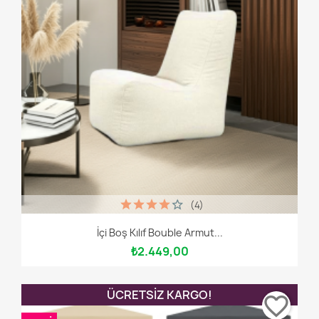
(4)
İçi Boş Kılıf Bouble Armut...
₺2.449,00
ÜCRETSIZ KARGO!
favorite_border