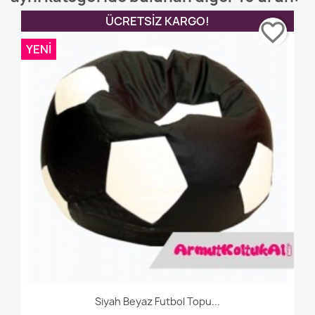
ÜCRETSIZ KARGO!
favorite_border
YENI
Siyah Beyaz Futbol Topu...