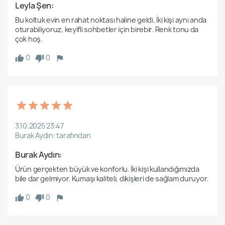
Leyla Şen: 
Bu koltuk evin en rahat noktası haline geldi. İki kişi aynı anda 
oturabiliyoruz, keyifli sohbetler için birebir. Renk tonu da 
0
0
3.10.2025 23:47
Burak Aydın: tarafından
Burak Aydın: 
Ürün gerçekten büyük ve konforlu. İki kişi kullandığımızda 
0
0