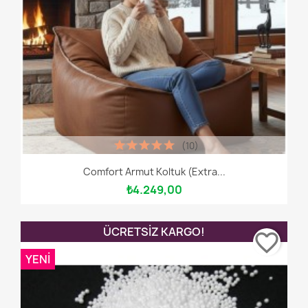
(10)
Comfort Armut Koltuk (Extra...
₺4.249,00
ÜCRETSIZ KARGO!
favorite_border
YENI