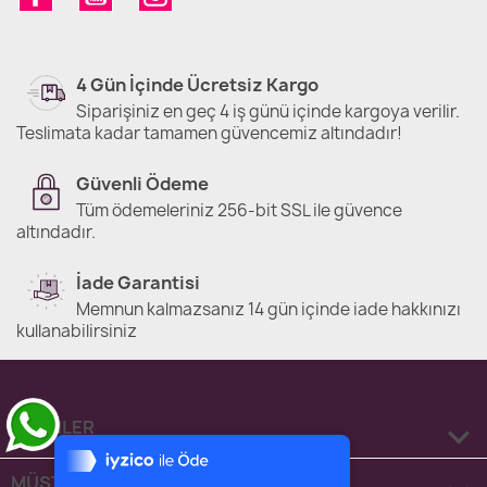
4 Gün İçinde Ücretsiz Kargo
Siparişiniz en geç 4 iş günü içinde kargoya verilir.
Teslimata kadar tamamen güvencemiz altındadır!
Güvenli Ödeme
Tüm ödemeleriniz 256-bit SSL ile güvence
altındadır.
İade Garantisi
Memnun kalmazsanız 14 gün içinde iade hakkınızı
kullanabilirsiniz
Tek Tıkla Ödeme Kolaylığı
ÜRÜNLER

7/24 Canlı Destek
%100 Sorunsuz Alışveriş
MÜŞTERİ SERVİSİ