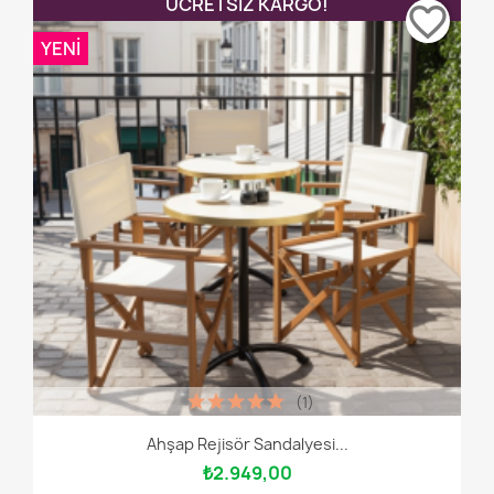
ÜCRETSIZ KARGO!
favorite_border
YENI
(1)
Ahşap Rejisör Sandalyesi...
₺2.949,00