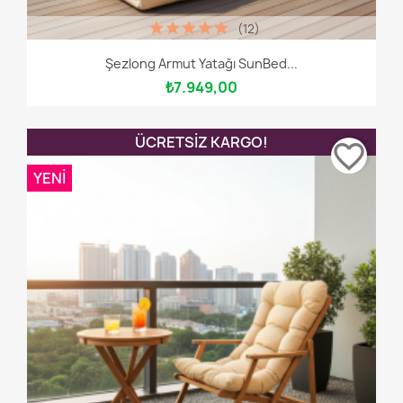
(12)
Şezlong Armut Yatağı SunBed...
₺7.949,00
ÜCRETSIZ KARGO!
favorite_border
YENI