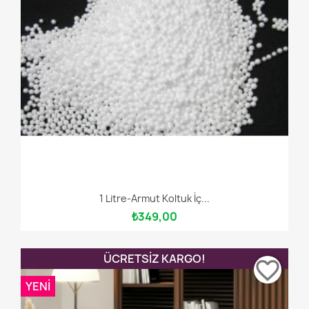
1 Litre-Armut Koltuk İç...
₺349,00
ÜCRETSIZ KARGO!
favorite_border
YENI