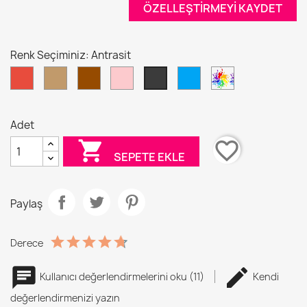
ÖZELLEŞTIRMEYI KAYDET
Renk Seçiminiz: Antrasit
Kırmızı
Camel
Kahverengi
Pembe
Turkuaz
Tüm
Antrasit
Mavi
renk
seçeneklerini
görüntüleyin.
Adet
Sepete
eklemek

favorite_border
için
SEPETE EKLE
renk
seçiniz.
Paylaş
Derece
Kullanıcı değerlendirmelerini oku (11)
Kendi
değerlendirmenizi yazın