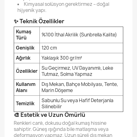
Kimyasal solüsyon gerektirmez – doğal
hijyenik yapı.
✨ Teknik Özellikler
Kumaş
%100 İthal Akrilik (Sunbrella Kalite)
Türü
Genişlik
120 cm
Ağırlık
Yaklaşık 300 gr/m²
Su Geçirmez, UV Dayanımlı, Leke
Özellikler
Tutmaz, Solma Yapmaz
Kullanım
Dış Mekan, Bahçe Mobilyası, Tente,
Alanı
Marin Döşeme
Sabunlu Su veya Hafif Deterjanla
Temizlik
Silinebilir
🎨 Estetik ve Uzun Ömürlü
Renkleri canlı, dokusu doğal kumaş hissine
sahiptir. Güneş ışığında bile matlaşma veya
deformasyon yapmaz. Uzun süreli dış mekan