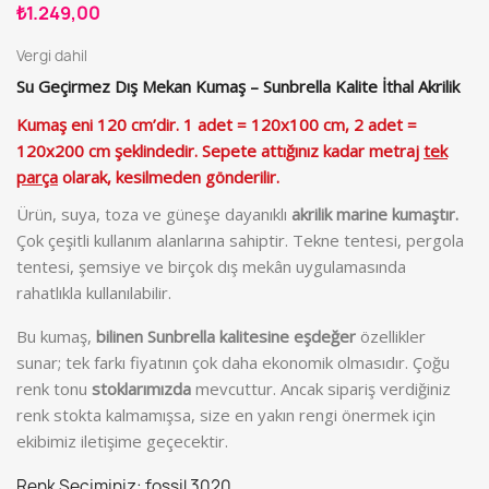
₺1.249,00
Vergi dahil
Su Geçirmez Dış Mekan Kumaş – Sunbrella Kalite İthal Akrilik
Kumaş eni 120 cm’dir. 1 adet = 120x100 cm, 2 adet =
120x200 cm şeklindedir. Sepete attığınız kadar metraj
tek
parça
olarak, kesilmeden gönderilir.
Ürün, suya, toza ve güneşe dayanıklı
akrilik marine kumaştır.
Çok çeşitli kullanım alanlarına sahiptir. Tekne tentesi, pergola
tentesi, şemsiye ve birçok dış mekân uygulamasında
rahatlıkla kullanılabilir.
Bu kumaş,
bilinen Sunbrella kalitesine eşdeğer
özellikler
sunar; tek farkı fiyatının çok daha ekonomik olmasıdır. Çoğu
renk tonu
stoklarımızda
mevcuttur. Ancak sipariş verdiğiniz
renk stokta kalmamışsa, size en yakın rengi önermek için
ekibimiz iletişime geçecektir.
Renk Seçiminiz: fossil 3020