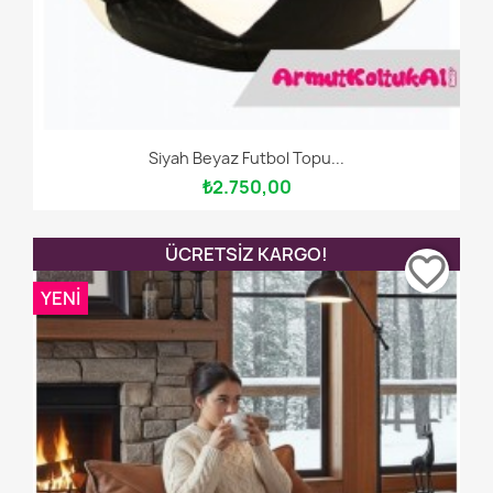
Siyah Beyaz Futbol Topu...
₺2.750,00
ÜCRETSIZ KARGO!
favorite_border
YENI