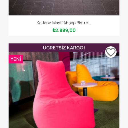
Katlanır Masif Ahşap Bistro...
₺2.889,00
ÜCRETSIZ KARGO!
favorite_border
YENI