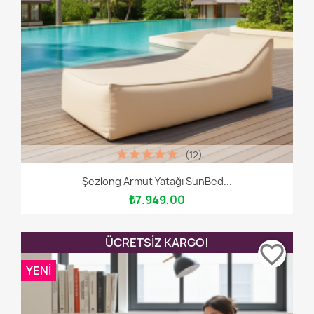
(12)
Şezlong Armut Yatağı SunBed...
₺7.949,00
ÜCRETSIZ KARGO!
favorite_border
YENI