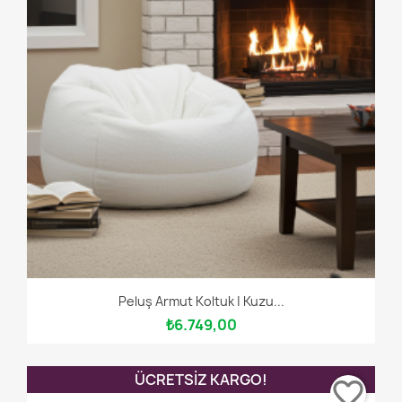
Peluş Armut Koltuk | Kuzu...
₺6.749,00
ÜCRETSIZ KARGO!
favorite_border