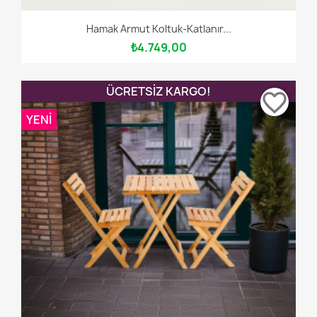
Hamak Armut Koltuk-Katlanır...
₺4.749,00
ÜCRETSIZ KARGO!
favorite_border
YENI