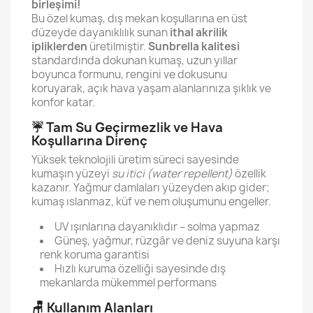
birleşimi!
Bu özel kumaş, dış mekan koşullarına en üst
düzeyde dayanıklılık sunan
ithal akrilik
ipliklerden
üretilmiştir.
Sunbrella kalitesi
standardında dokunan kumaş, uzun yıllar
boyunca formunu, rengini ve dokusunu
koruyarak, açık hava yaşam alanlarınıza şıklık ve
konfor katar.
☔ Tam Su Geçirmezlik ve Hava
Koşullarına Direnç
Yüksek teknolojili üretim süreci sayesinde
kumaşın yüzeyi
su itici (water repellent)
özellik
kazanır. Yağmur damlaları yüzeyden akıp gider;
kumaş ıslanmaz, küf ve nem oluşumunu engeller.
UV ışınlarına dayanıklıdır – solma yapmaz
Güneş, yağmur, rüzgâr ve deniz suyuna karşı
renk koruma garantisi
Hızlı kuruma özelliği sayesinde dış
mekanlarda mükemmel performans
🪑 Kullanım Alanları