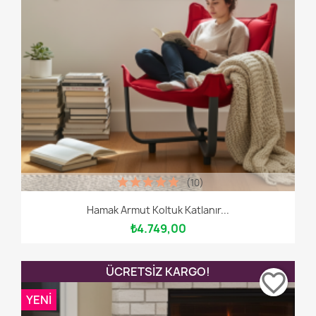
(10)
Hamak Armut Koltuk Katlanır...
₺4.749,00
ÜCRETSIZ KARGO!
favorite_border
YENI