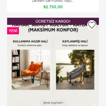
Lacivert Sarı Futbol Topu...
₺2.750,00
ÜCRETSIZ KARGO!
favorite_border
YENI