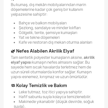
Bu kumaş, dış mekân mobilyalarından marin
döşemelerine kadar çok geniş bir kullanım
yelpazesine sahiptir:
Bahçe ve balkon mobilyaları
Şezlong, sandalye ve minder kılıfları
Gölgelik, tente, şemsiye kumaşları
Yat ve tekne döşemeleri
Kafe ve restoran dış mekan oturma alanları
🌿 Nefes Alabilen Akrilik Elyaf
Tam sentetik polyester kumaşların aksine,
akrilik
elyaf yapısı
kumaşın nefes almasını sağlar. Bu
sayede hem sıcak havalarda terletmez hem de
uzun süreli oturmalarda konfor sağlar. Kumaşın
yapısı esnemez, kırışmaz ve uzun ömürlüdür.
🧼 Kolay Temizlik ve Bakım
Leke tutmaz, toz itici yapıya sahiptir.
Hafif sabunlu suyla kolayca temizlenebilir.
Makinede yıkanabilir (düşük devirde, soğuk
suyla).