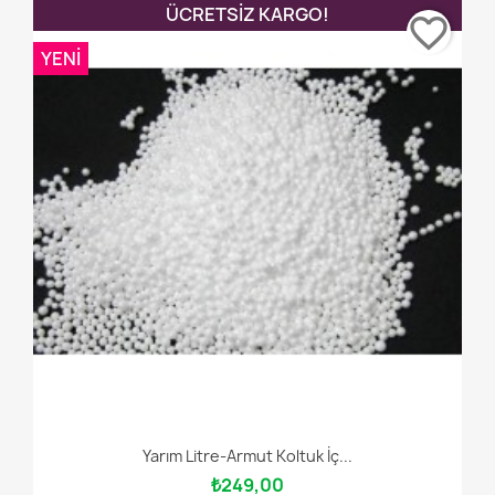
ÜCRETSIZ KARGO!
favorite_border
YENI
Yarım Litre-Armut Koltuk İç...
₺249,00