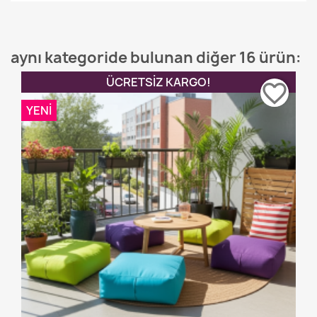
aynı kategoride bulunan diğer 16 ürün:
ÜCRETSIZ KARGO!
favorite_border
YENI