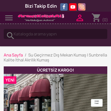
Bizi Takip Edin
shopping_cart


(0)
search
Ana Sayfa
Su Geçirmez Dış Mekan Kumaş | Sunbrella
Kalite İthal Akrilik Kumaş
ÜCRETSIZ KARGO!
YENI