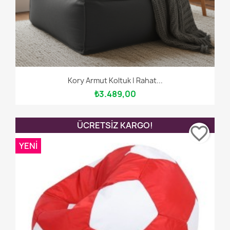
Kory Armut Koltuk | Rahat...
₺3.489,00
ÜCRETSIZ KARGO!
favorite_border
YENI