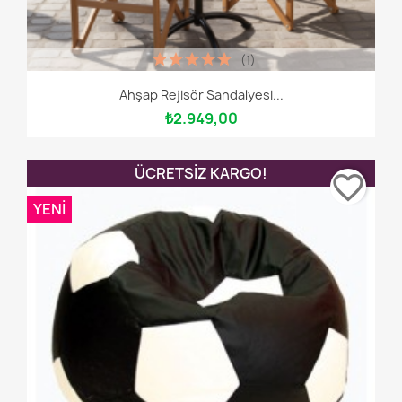
(1)
Ahşap Rejisör Sandalyesi...
₺2.949,00
ÜCRETSIZ KARGO!
favorite_border
YENI