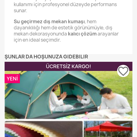
kullanımı için profesyonel düzeyde performans
sunar.
Su geçirmez dış mekan kumaşı
, hem
dayanıklılığı hem de estetik görünümüyle, dış
mekan dekorasyonunda
kalıcı çözüm
arayanlar
için en ideal seçimdir.
ŞUNLAR DA HOŞUNUZA GIDEBILIR
ÜCRETSIZ KARGO!
favorite_border
YENI