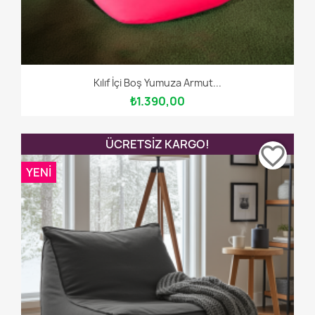
Kılıf İçi Boş Yumuza Armut...
₺1.390,00
ÜCRETSIZ KARGO!
favorite_border
YENI