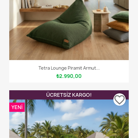
Tetra Lounge Piramit Armut...
₺2.990,00
ÜCRETSIZ KARGO!
favorite_border
YENI