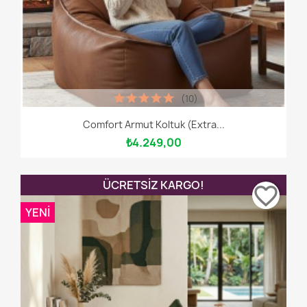
(10)
Comfort Armut Koltuk (Extra...
₺4.249,00
ÜCRETSIZ KARGO!
favorite_border
YENI