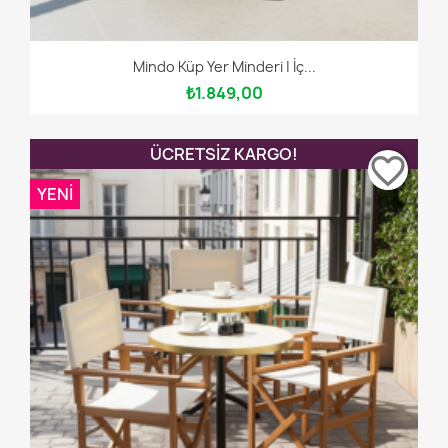
Mindo Küp Yer Minderi | İç...
₺1.849,00
ÜCRETSIZ KARGO!
favorite_border
YENI