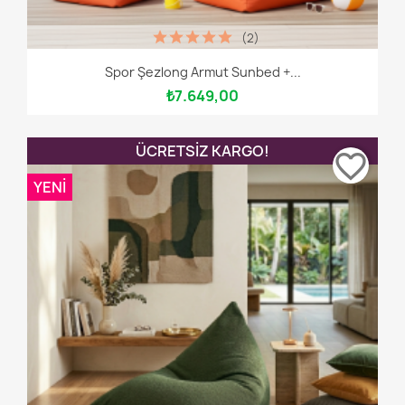
(2)
Spor Şezlong Armut Sunbed +...
₺7.649,00
ÜCRETSIZ KARGO!
favorite_border
YENI