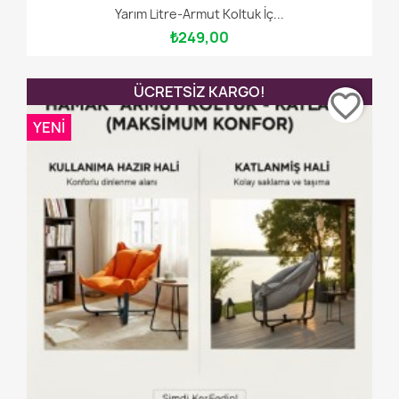
Yarım Litre-Armut Koltuk İç...
₺249,00
ÜCRETSIZ KARGO!
favorite_border
YENI