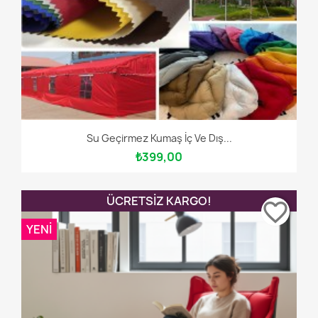
Su Geçirmez Kumaş İç Ve Dış...
₺399,00
ÜCRETSIZ KARGO!
favorite_border
YENI