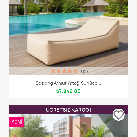
(12)
Şezlong Armut Yatağı SunBed...
₺7.949,00
ÜCRETSIZ KARGO!
favorite_border
YENI