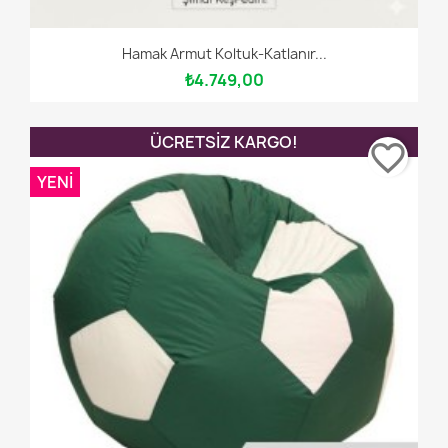
Hamak Armut Koltuk-Katlanır...
₺4.749,00
ÜCRETSIZ KARGO!
favorite_border
YENI