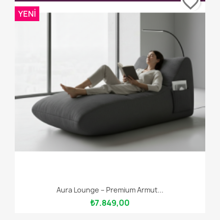
favorite_border
YENI
Aura Lounge – Premium Armut...
₺7.849,00