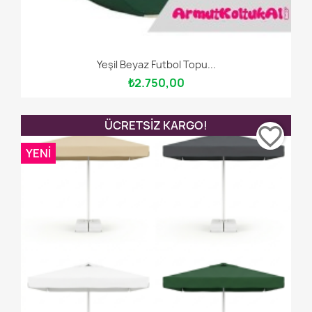
Yeşil Beyaz Futbol Topu...
₺2.750,00
ÜCRETSIZ KARGO!
favorite_border
YENI