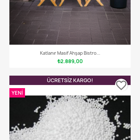
Katlanır Masif Ahşap Bistro...
₺2.889,00
ÜCRETSIZ KARGO!
favorite_border
YENI