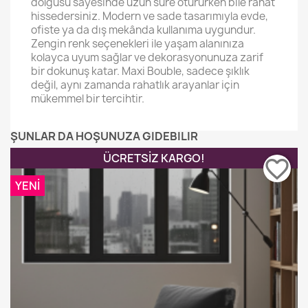
dolgusu sayesinde uzun süre otururken bile rahat
hissedersiniz. Modern ve sade tasarımıyla evde,
ofiste ya da dış mekânda kullanıma uygundur.
Zengin renk seçenekleri ile yaşam alanınıza
kolayca uyum sağlar ve dekorasyonunuza zarif
bir dokunuş katar. Maxi Bouble, sadece şıklık
değil, aynı zamanda rahatlık arayanlar için
mükemmel bir tercihtir.
ŞUNLAR DA HOŞUNUZA GIDEBILIR
ÜCRETSIZ KARGO!
favorite_border
YENI