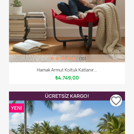
(10)
Hamak Armut Koltuk Katlanır...
₺4.749,00
ÜCRETSIZ KARGO!
favorite_border
YENI