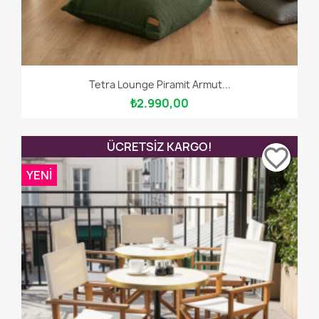
Tetra Lounge Piramit Armut...
₺2.990,00
ÜCRETSIZ KARGO!
favorite_border
YENI