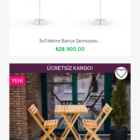
3x3 Metre Bahçe Şemsiyesi...
₺28.900,00
ÜCRETSIZ KARGO!
favorite_border
YENI