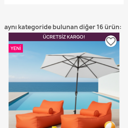
aynı kategoride bulunan diğer 16 ürün:
ÜCRETSIZ KARGO!
favorite_border
YENI