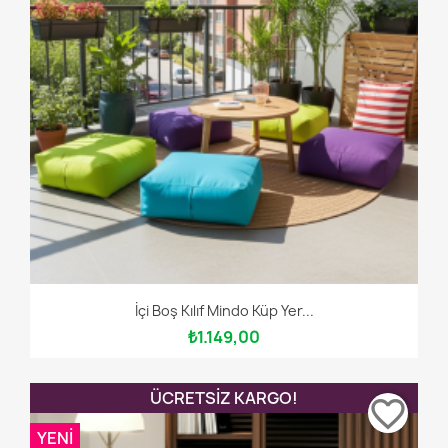
İçi Boş Kılıf Mindo Küp Yer...
₺1.149,00
ÜCRETSIZ KARGO!
favorite_border
YENI