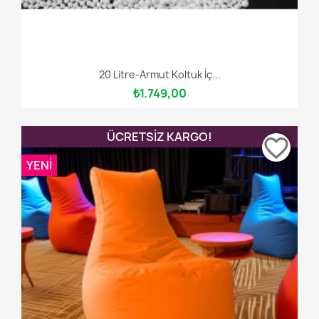
20 Litre-Armut Koltuk İç...
₺1.749,00
ÜCRETSIZ KARGO!
favorite_border
YENI