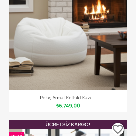
Peluş Armut Koltuk | Kuzu...
₺6.749,00
ÜCRETSIZ KARGO!
favorite_border