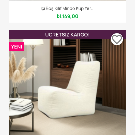
İçi Boş Kılıf Mindo Küp Yer...
₺1.149,00
ÜCRETSIZ KARGO!
favorite_border
YENI