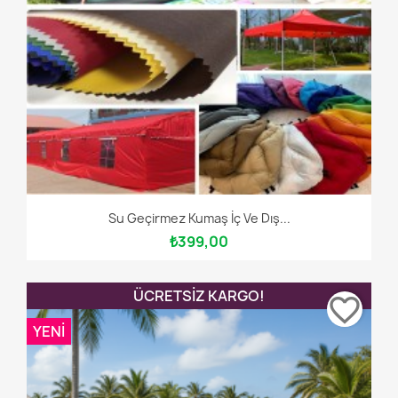
Su Geçirmez Kumaş İç Ve Dış...
₺399,00
ÜCRETSIZ KARGO!
favorite_border
YENI