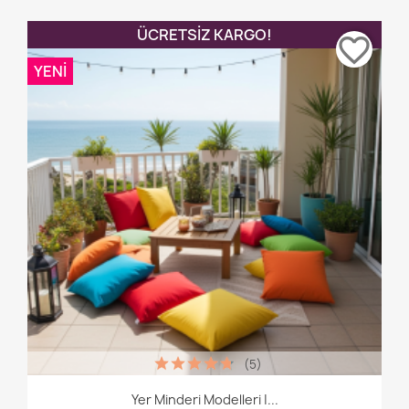
ÜCRETSIZ KARGO!
favorite_border
YENI
(5)
Yer Minderi Modelleri |...