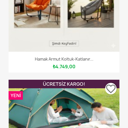
Hamak Armut Koltuk-Katlanır...
₺4.749,00
ÜCRETSIZ KARGO!
favorite_border
YENI