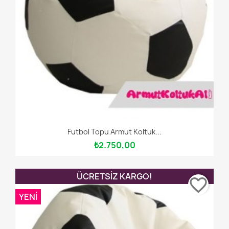
Futbol Topu Armut Koltuk...
₺2.750,00
ÜCRETSIZ KARGO!
favorite_border
YENI