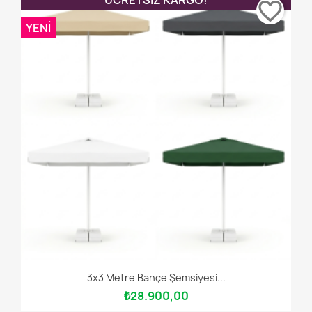
favorite_border
YENI
3x3 Metre Bahçe Şemsiyesi...
₺28.900,00