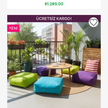
₺1.289,00
ÜCRETSIZ KARGO!
favorite_border
YENI