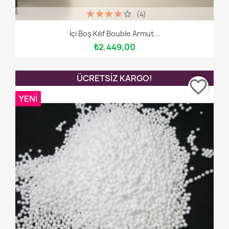
(4)
İçi Boş Kılıf Bouble Armut...
₺2.449,00
ÜCRETSIZ KARGO!
favorite_border
YENI