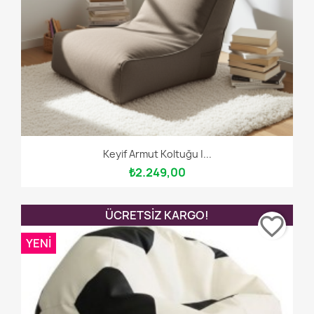
Keyif Armut Koltuğu |...
₺2.249,00
ÜCRETSIZ KARGO!
favorite_border
YENI