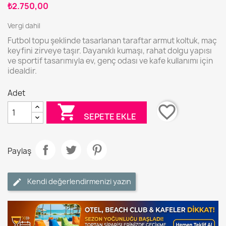
₺2.750,00
Vergi dahil
Futbol topu şeklinde tasarlanan taraftar armut koltuk, maç
keyfini zirveye taşır. Dayanıklı kumaşı, rahat dolgu yapısı
ve sportif tasarımıyla ev, genç odası ve kafe kullanımı için
idealdir.
Adet

favorite_border
SEPETE EKLE
Paylaş
Kendi değerlendirmenizi yazın