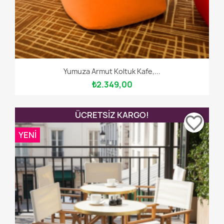
Yumuza Armut Koltuk Kafe,...
₺2.349,00
ÜCRETSIZ KARGO!
favorite_border
YENI