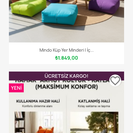
Mindo Küp Yer Minderi | İç...
₺1.849,00
ÜCRETSIZ KARGO!
favorite_border
YENI