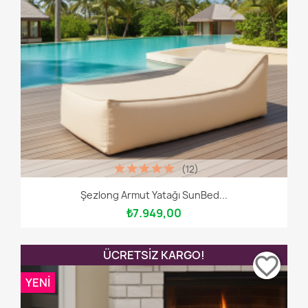
(12)
Şezlong Armut Yatağı SunBed...
₺7.949,00
ÜCRETSIZ KARGO!
favorite_border
YENI