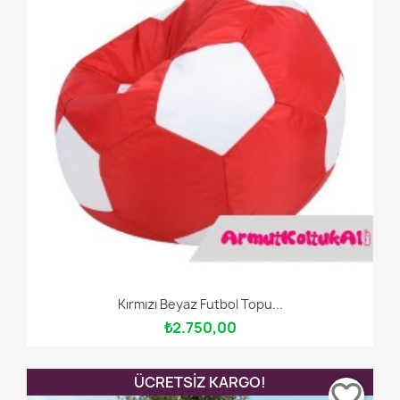
Kırmızı Beyaz Futbol Topu...
₺2.750,00
ÜCRETSIZ KARGO!
favorite_border