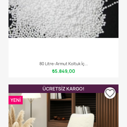
80 Litre-Armut Koltuk İç...
₺5.849,00
ÜCRETSIZ KARGO!
favorite_border
YENI