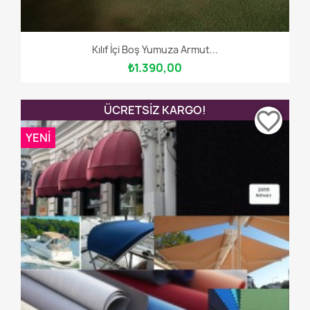
Kılıf İçi Boş Yumuza Armut...
₺1.390,00
ÜCRETSIZ KARGO!
favorite_border
YENI