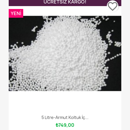
ÜCRETSIZ KARGO!
favorite_border
YENI
5 Litre-Armut Koltuk İç...
₺749,00