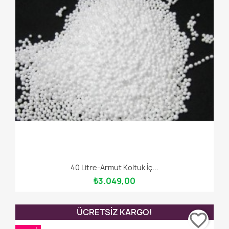
40 Litre-Armut Koltuk İç...
₺3.049,00
ÜCRETSIZ KARGO!
favorite_border