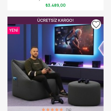
₺3.489,00
ÜCRETSIZ KARGO!
favorite_border
YENI
(14)