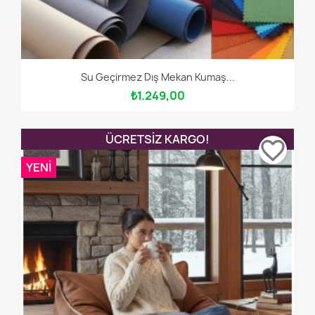
Su Geçirmez Dış Mekan Kumaş...
₺1.249,00
ÜCRETSIZ KARGO!
favorite_border
YENI