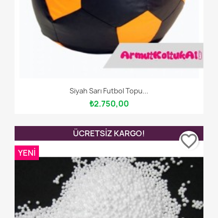
Siyah Sarı Futbol Topu...
₺2.750,00
ÜCRETSIZ KARGO!
favorite_border
YENI