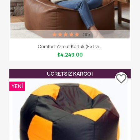
(10)
Comfort Armut Koltuk (Extra...
₺4.249,00
ÜCRETSIZ KARGO!
favorite_border
YENI