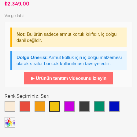
₺2.349,00
Vergi dahil
Not:
Bu ürün sadece armut koltuk kılıfıdır, iç dolgu
dahil değildir.
Dolgu Önerisi:
Armut koltuk için iç dolgu malzemesi
olarak strafor boncuk kullanılması tavsiye edilir.
▶ Ürünün tanıtım videosunu izleyin
Renk Seçiminiz: Sarı
Kirli
Kırmızı
Turuncu
Mor
Antrasit
Çit
Gece
Sarı
Beyaz
Yeşili
Mavisi
Tüm
renk
seçeneklerini