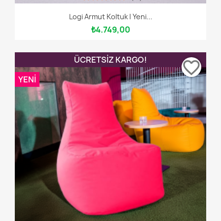
Logi Armut Koltuk | Yeni...
₺4.749,00
ÜCRETSIZ KARGO!
favorite_border
YENI