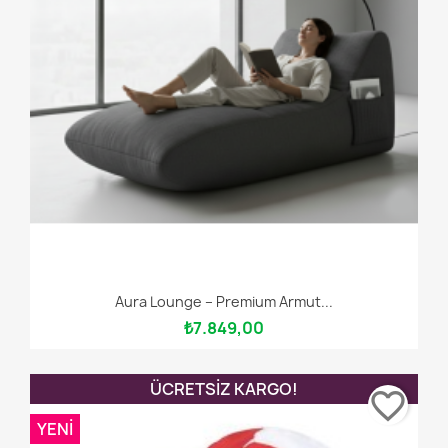
Aura Lounge – Premium Armut...
₺7.849,00
ÜCRETSIZ KARGO!
favorite_border
YENI