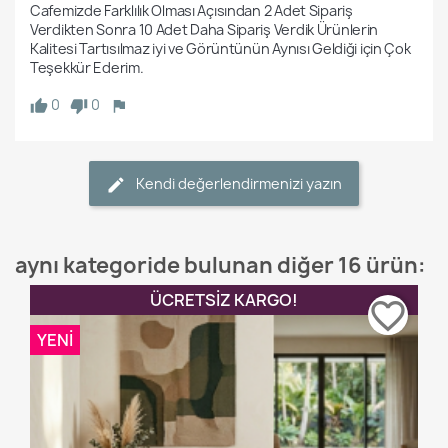
Cafemizde Farklılık Olması Açısından 2 Adet Sipariş 
Verdikten Sonra 10 Adet Daha Sipariş Verdik Ürünlerin 
Kalitesi Tartısılmaz iyi ve Görüntünün Aynısı Geldiği için Çok 
Teşekkür Ederim.
0
0
Kendi değerlendirmenizi yazın
aynı kategoride bulunan diğer 16 ürün:
ÜCRETSIZ KARGO!
favorite_border
YENI