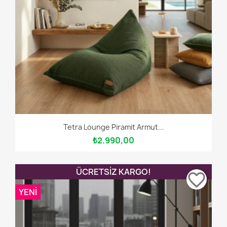
Tetra Lounge Piramit Armut...
₺2.990,00
ÜCRETSIZ KARGO!
favorite_border
YENI