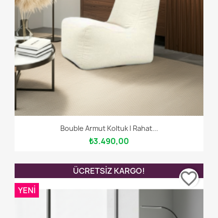
Bouble Armut Koltuk | Rahat...
₺3.490,00
ÜCRETSIZ KARGO!
favorite_border
YENI