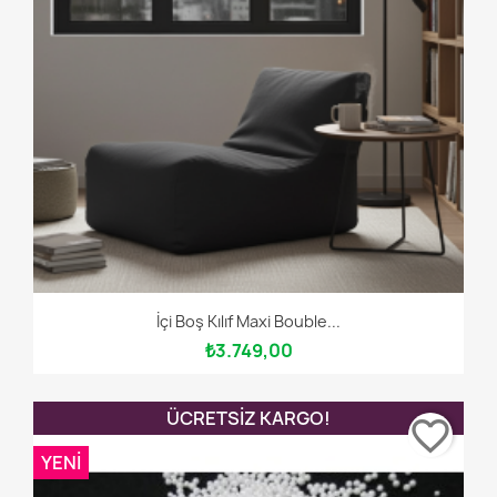
İçi Boş Kılıf Maxi Bouble...
₺3.749,00
ÜCRETSIZ KARGO!
favorite_border
YENI