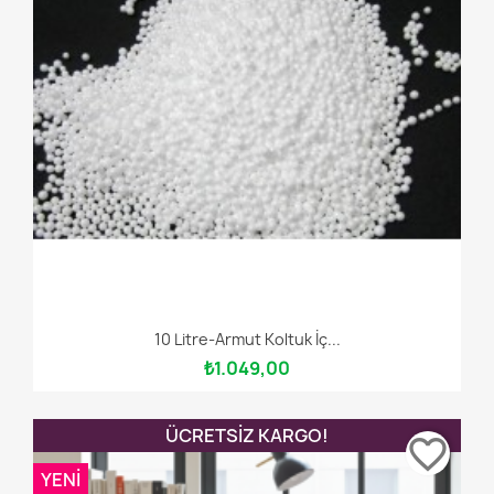
10 Litre-Armut Koltuk İç...
₺1.049,00
ÜCRETSIZ KARGO!
favorite_border
YENI