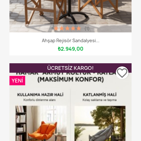
(1)
Ahşap Rejisör Sandalyesi...
₺2.949,00
ÜCRETSIZ KARGO!
favorite_border
YENI