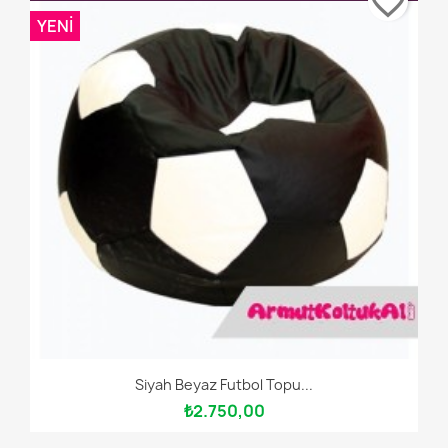
favorite_border
YENI
Siyah Beyaz Futbol Topu...
₺2.750,00