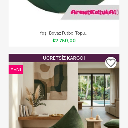
Yeşil Beyaz Futbol Topu...
₺2.750,00
ÜCRETSIZ KARGO!
favorite_border
YENI