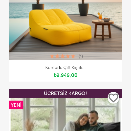
(1)
Konforlu Çift Kişilik...
₺9.949,00
ÜCRETSIZ KARGO!
favorite_border
YENI