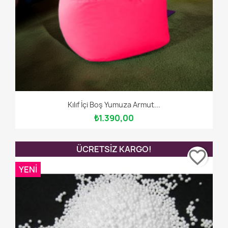
Kılıf İçi Boş Yumuza Armut...
₺1.390,00
ÜCRETSIZ KARGO!
favorite_border
YENI