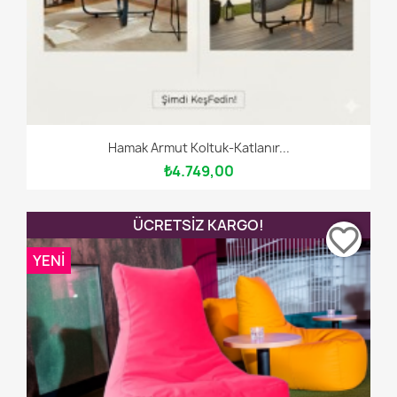
Hamak Armut Koltuk-Katlanır...
₺4.749,00
ÜCRETSIZ KARGO!
favorite_border
YENI