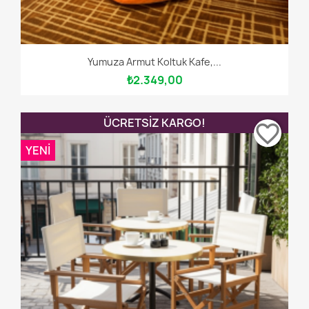
Yumuza Armut Koltuk Kafe,...
₺2.349,00
ÜCRETSIZ KARGO!
favorite_border
YENI