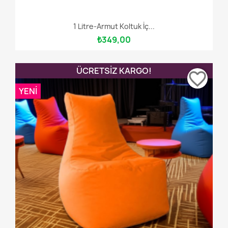
1 Litre-Armut Koltuk İç...
₺349,00
ÜCRETSIZ KARGO!
favorite_border
YENI