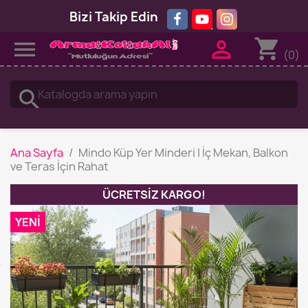
Bizi Takip Edin
shopping_cart


(0)
search
Ana Sayfa
Mindo Küp Yer Minderi | İç Mekan, Balkon
ve Teras İçin Rahat
ÜCRETSIZ KARGO!
YENI