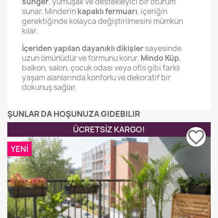
sünger
, yumuşak ve destekleyici bir oturum
sunar. Minderin
kapaklı fermuarı
, içeriğin
gerektiğinde kolayca değiştirilmesini mümkün
kılar.
İçeriden yapılan dayanıklı dikişler
sayesinde
uzun ömürlüdür ve formunu korur.
Mindo Küp
,
balkon, salon, çocuk odası veya ofis gibi farklı
yaşam alanlarında konforlu ve dekoratif bir
dokunuş sağlar.
ŞUNLAR DA HOŞUNUZA GIDEBILIR
ÜCRETSIZ KARGO!
favorite_border
YENI