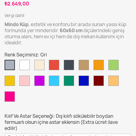
₺2.649,00
Vergi dahil
Mindo Küp
, estetik ve konforu bir arada sunan yassı küp
formunda yer minderidir.
60x60 cm
ölçülerindeki geniş
oturma alanı, hem ev içi hem de dış mekan kullanımı için
idealdir.
Renk Seçiminiz: Gri
Beyaz
Kirli
Kırmızı
Siyah
Camel
Turuncu
Yeşil
Gri
Beyaz
Sarı
Pembe
Mor
Turkuaz
Çit
Gece
Bordo
Sütlü
Yeşili
Mavisi
Kahve
Fuşya
Kılıf Ve Astar Seçeneği: Dış kılıfı sökülebilir boydan
fermuarlı olsun içine astar eklensin (Extra ücret ilave
edilir)