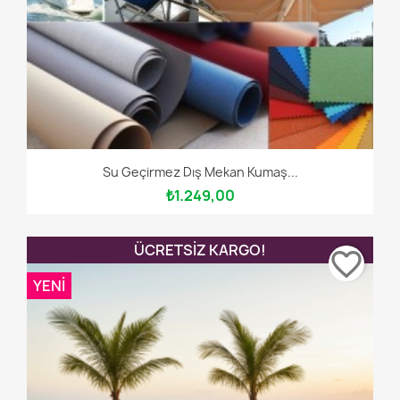
Su Geçirmez Dış Mekan Kumaş...
₺1.249,00
ÜCRETSIZ KARGO!
favorite_border
YENI