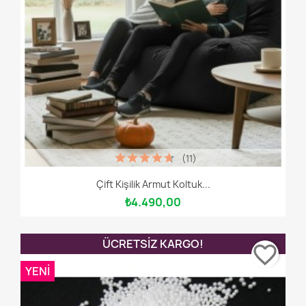
(11)
Çift Kişilik Armut Koltuk...
₺4.490,00
ÜCRETSIZ KARGO!
favorite_border
YENI