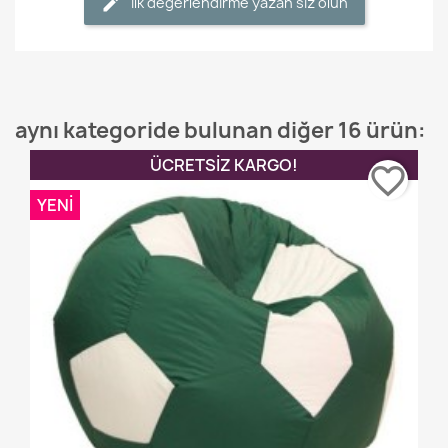
İlk değerlendirme yazan siz olun
aynı kategoride bulunan diğer 16 ürün:
ÜCRETSIZ KARGO!
favorite_border
YENI