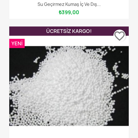
Su Geçirmez Kumaş İç Ve Dış...
₺399,00
ÜCRETSIZ KARGO!
favorite_border
YENI