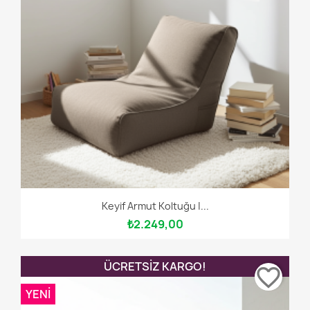
Keyif Armut Koltuğu |...
₺2.249,00
ÜCRETSIZ KARGO!
favorite_border
YENI