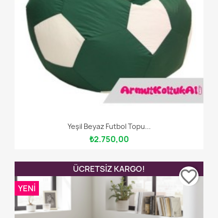
Yeşil Beyaz Futbol Topu...
₺2.750,00
ÜCRETSIZ KARGO!
favorite_border
YENI