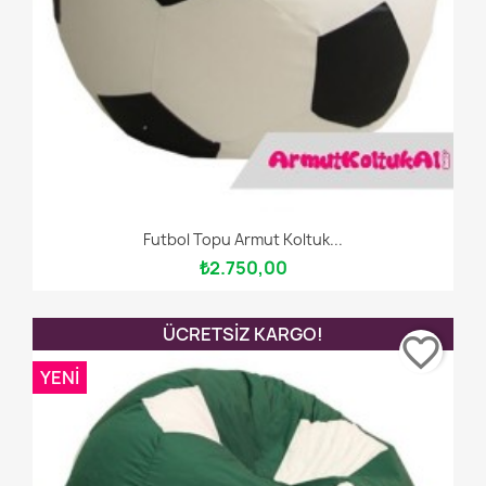
Futbol Topu Armut Koltuk...
₺2.750,00
ÜCRETSIZ KARGO!
favorite_border
YENI