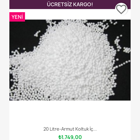
ÜCRETSIZ KARGO!
favorite_border
YENI
20 Litre-Armut Koltuk İç...
₺1.749,00