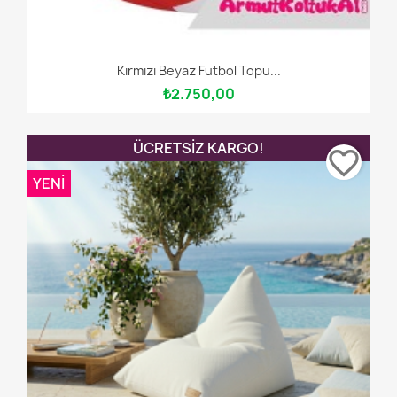
Kırmızı Beyaz Futbol Topu...
₺2.750,00
ÜCRETSIZ KARGO!
favorite_border
YENI