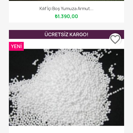
Kılıf İçi Boş Yumuza Armut...
₺1.390,00
ÜCRETSIZ KARGO!
favorite_border
YENI