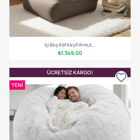
İçi Boş Kılıf Keyif Armut...
₺1.349,00
ÜCRETSIZ KARGO!
favorite_border
YENI