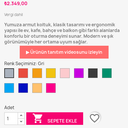
₺2.349,00
Vergi dahil
Yumuza armut koltuk, klasik tasarımı ve ergonomik
yapısı ile ev, kafe, bahçe ve balkon gibi farklı alanlarda
konforlu bir oturma deneyimi sunar. Modern ve şık
görünümüyle her ortama uyum sağlar.
▶ Ürünün tanıtım videosunu izleyin
Renk Seçiminiz: Gri
Kırmızı
Turuncu
Sarı
Pembe
Mor
Antrasit
Çit
Gri
Yeşili
Turkuaz
Gece
Sütlü
Fuşya
Mavi
Mavisi
Kahve
Adet

favorite_border
SEPETE EKLE