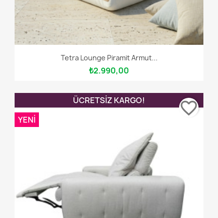
Tetra Lounge Piramit Armut...
₺2.990,00
ÜCRETSIZ KARGO!
favorite_border
YENI