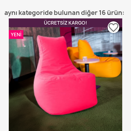
aynı kategoride bulunan diğer 16 ürün:
ÜCRETSIZ KARGO!
favorite_border
YENI