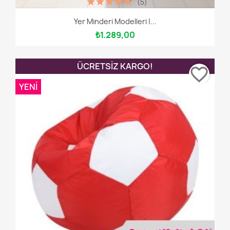
(5)
Yer Minderi Modelleri |...
₺1.289,00
ÜCRETSIZ KARGO!
favorite_border
YENI