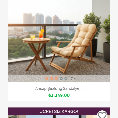
(1)
Ahşap Şezlong Sandalye...
₺3.349,00
ÜCRETSIZ KARGO!
favorite_border