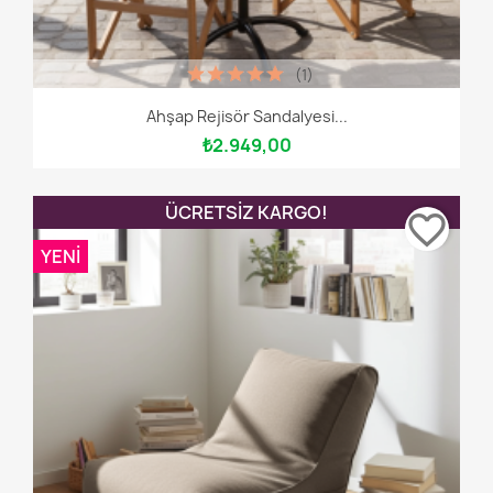
(1)
Ahşap Rejisör Sandalyesi...
₺2.949,00
ÜCRETSIZ KARGO!
favorite_border
YENI