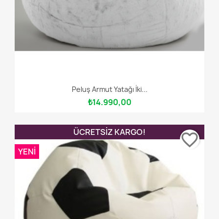
Peluş Armut Yatağı İki...
₺14.990,00
ÜCRETSIZ KARGO!
favorite_border
YENI