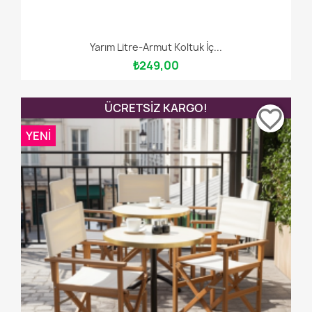
Yarım Litre-Armut Koltuk İç...
₺249,00
ÜCRETSIZ KARGO!
favorite_border
YENI