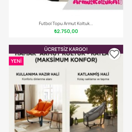
Futbol Topu Armut Koltuk...
₺2.750,00
ÜCRETSIZ KARGO!
favorite_border
YENI