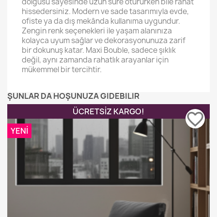
dolgusu sayesinde uzun süre otururken bile rahat
hissedersiniz. Modern ve sade tasarımıyla evde,
ofiste ya da dış mekânda kullanıma uygundur.
Zengin renk seçenekleri ile yaşam alanınıza
kolayca uyum sağlar ve dekorasyonunuza zarif
bir dokunuş katar. Maxi Bouble, sadece şıklık
değil, aynı zamanda rahatlık arayanlar için
mükemmel bir tercihtir.
ŞUNLAR DA HOŞUNUZA GIDEBILIR
ÜCRETSIZ KARGO!
favorite_border
YENI