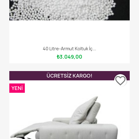
40 Litre-Armut Koltuk İç...
₺3.049,00
ÜCRETSIZ KARGO!
favorite_border
YENI