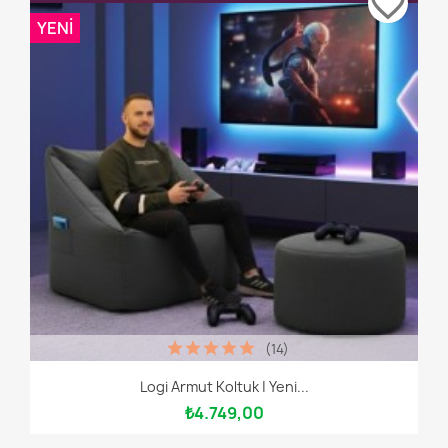
favorite_border
YENI
(14)
Logi Armut Koltuk | Yeni...
₺4.749,00