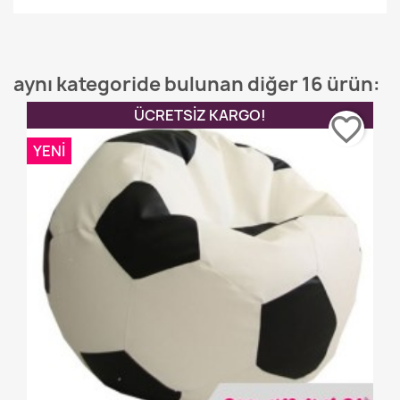
aynı kategoride bulunan diğer 16 ürün:
ÜCRETSIZ KARGO!
favorite_border
YENI