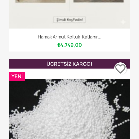
Hamak Armut Koltuk-Katlanır...
₺4.749,00
ÜCRETSIZ KARGO!
favorite_border
YENI