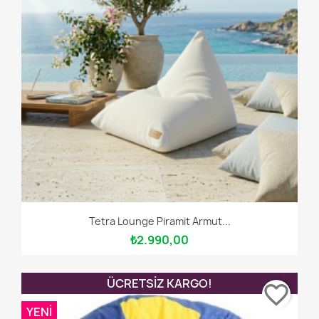
Tetra Lounge Piramit Armut...
₺2.990,00
ÜCRETSIZ KARGO!
favorite_border
YENI