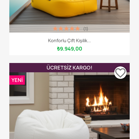
(1)
Konforlu Çift Kişilik...
₺9.949,00
ÜCRETSIZ KARGO!
favorite_border
YENI