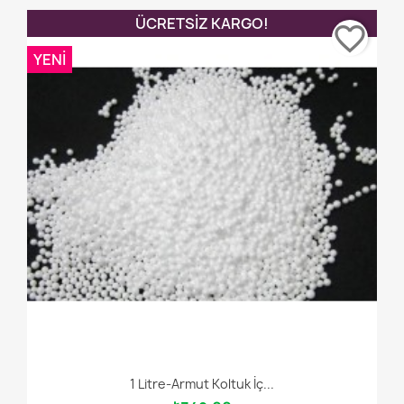
ÜCRETSIZ KARGO!
favorite_border
YENI
1 Litre-Armut Koltuk İç...