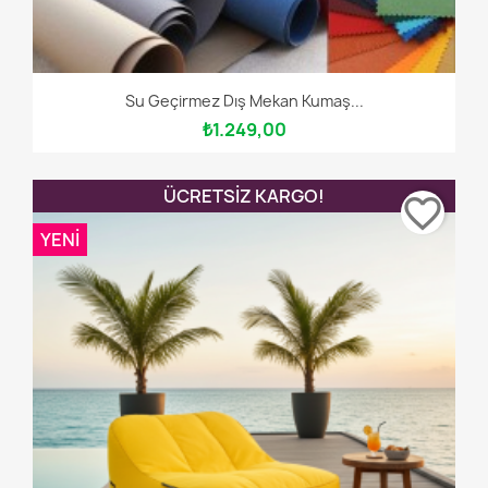
Su Geçirmez Dış Mekan Kumaş...
₺1.249,00
ÜCRETSIZ KARGO!
favorite_border
YENI