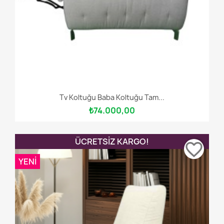
Tv Koltuğu Baba Koltuğu Tam...
₺74.000,00
ÜCRETSIZ KARGO!
favorite_border
YENI