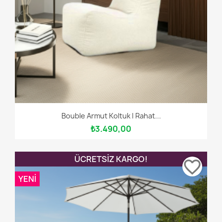
Bouble Armut Koltuk | Rahat...
₺3.490,00
ÜCRETSIZ KARGO!
favorite_border
YENI