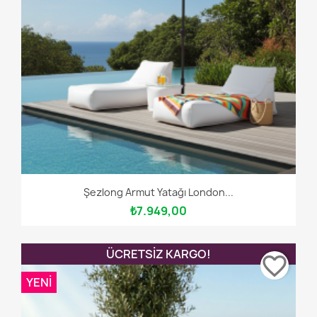
Şezlong Armut Yatağı London...
₺7.949,00
ÜCRETSIZ KARGO!
favorite_border
YENI