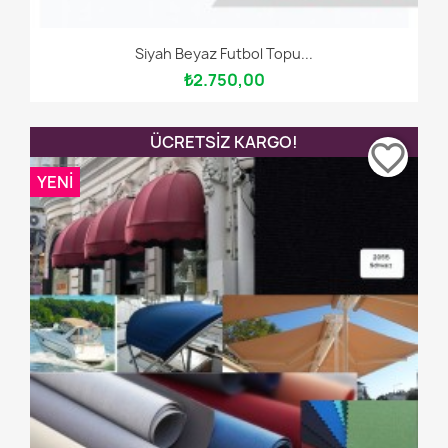
Siyah Beyaz Futbol Topu...
₺2.750,00
ÜCRETSIZ KARGO!
favorite_border
YENI