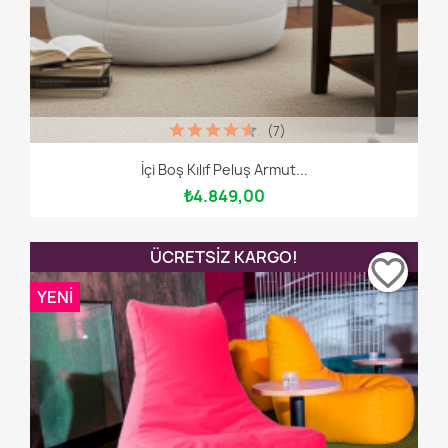
(7)
İçi Boş Kılıf Peluş Armut...
₺4.849,00
ÜCRETSIZ KARGO!
favorite_border
YENI