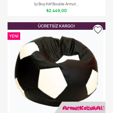
İçi Boş Kılıf Bouble Armut...
₺2.449,00
ÜCRETSIZ KARGO!
favorite_border
YENI