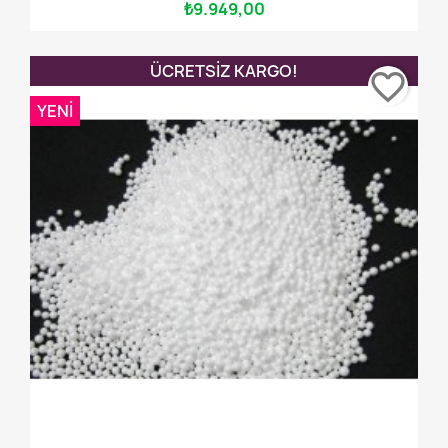
₺9.949,00
ÜCRETSIZ KARGO!
favorite_border
YENI