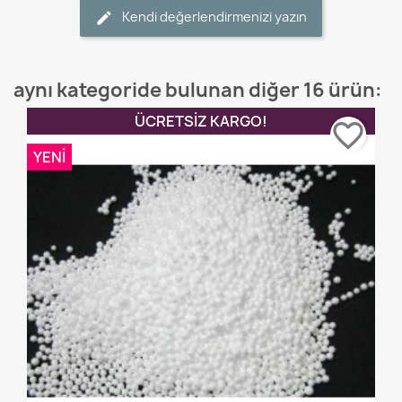
Kendi değerlendirmenizi yazın
aynı kategoride bulunan diğer 16 ürün:
ÜCRETSIZ KARGO!
favorite_border
YENI