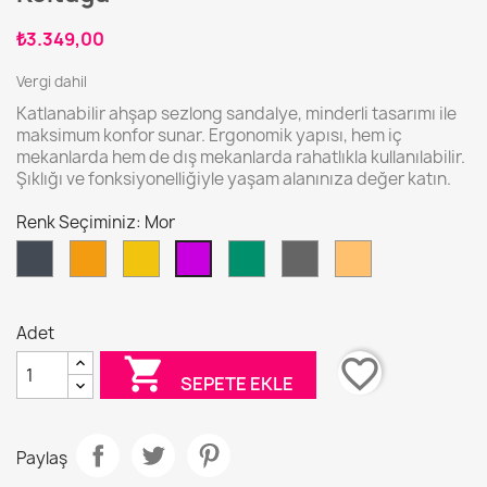
₺3.349,00
Vergi dahil
Katlanabilir ahşap sezlong sandalye, minderli tasarımı ile
maksimum konfor sunar. Ergonomik yapısı, hem iç
mekanlarda hem de dış mekanlarda rahatlıkla kullanılabilir.
Şıklığı ve fonksiyonelliğiyle yaşam alanınıza değer katın.
Renk Seçiminiz: Mor
Siyah
Turuncu
Sarı
Çit
Antrasit
Sütlü
Mor
Yeşili
Gri
Kahve
Adet

favorite_border
SEPETE EKLE
Paylaş