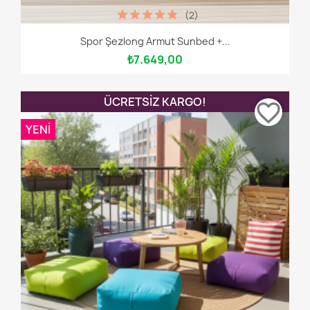
(2)
Spor Şezlong Armut Sunbed +...
₺7.649,00
ÜCRETSIZ KARGO!
favorite_border
YENI