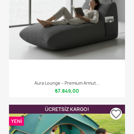
Aura Lounge – Premium Armut...
₺7.849,00
ÜCRETSIZ KARGO!
favorite_border
YENI