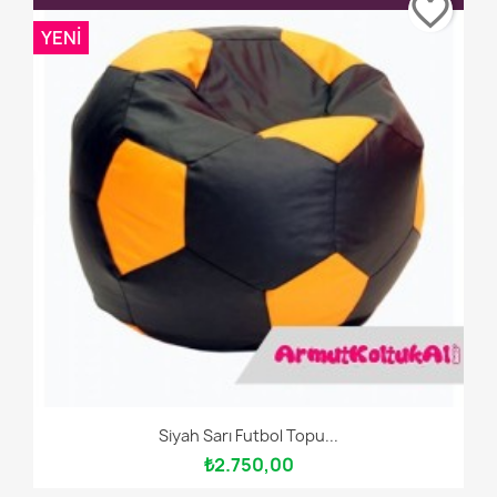
favorite_border
YENI
Siyah Sarı Futbol Topu...
₺2.750,00