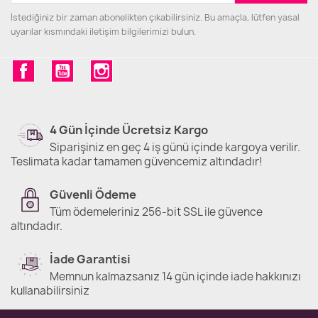
İstediğiniz bir zaman abonelikten çıkabilirsiniz. Bu amaçla, lütfen yasal
uyarılar kısmındaki iletişim bilgilerimizi bulun.
Facebook
YouTube
Instagram
4 Gün İçinde Ücretsiz Kargo
Siparişiniz en geç 4 iş günü içinde kargoya verilir.
Teslimata kadar tamamen güvencemiz altındadır!
Güvenli Ödeme
Tüm ödemeleriniz 256-bit SSL ile güvence
altındadır.
İade Garantisi
Memnun kalmazsanız 14 gün içinde iade hakkınızı
kullanabilirsiniz