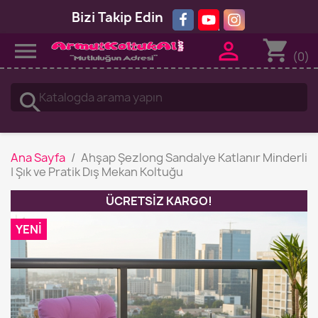
Bizi Takip Edin
shopping_cart


(0)
search
Ana Sayfa
Ahşap Şezlong Sandalye Katlanır Minderli
| Şık ve Pratik Dış Mekan Koltuğu
ÜCRETSIZ KARGO!
YENI