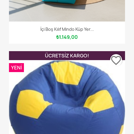
İçi Boş Kılıf Mindo Küp Yer...
₺1.149,00
ÜCRETSIZ KARGO!
favorite_border
YENI