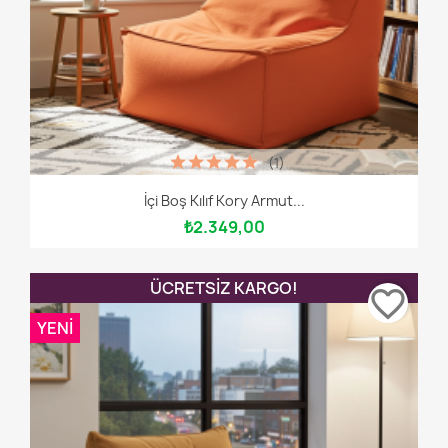
(1)
İçi Boş Kılıf Kory Armut...
₺2.349,00
ÜCRETSIZ KARGO!
favorite_border
YENI