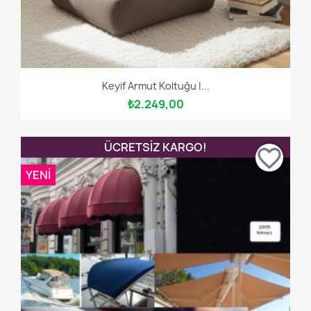
Keyif Armut Koltuğu |...
₺2.249,00
ÜCRETSIZ KARGO!
favorite_border
YENI