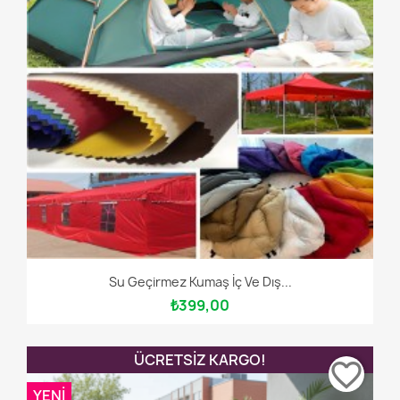
Su Geçirmez Kumaş İç Ve Dış...
₺399,00
ÜCRETSIZ KARGO!
favorite_border
YENI