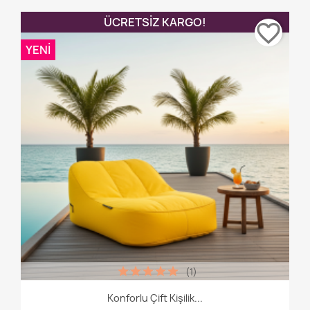
ÜCRETSIZ KARGO!
favorite_border
YENI
(1)
Konforlu Çift Kişilik...