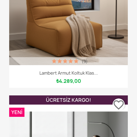
(9)
Lambert Armut Koltuk Klas...
₺4.289,00
ÜCRETSIZ KARGO!
favorite_border
YENI