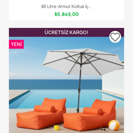
80 Litre-Armut Koltuk İç...
₺5.849,00
ÜCRETSIZ KARGO!
favorite_border
YENI