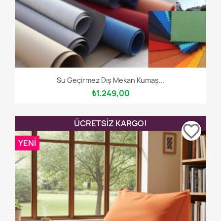
Su Geçirmez Dış Mekan Kumaş...
₺1.249,00
ÜCRETSIZ KARGO!
favorite_border
YENI