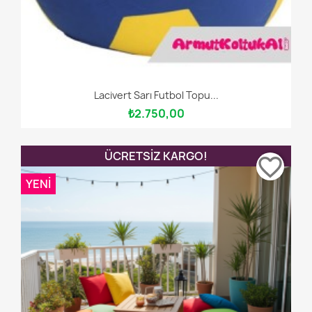
Lacivert Sarı Futbol Topu...
₺2.750,00
ÜCRETSIZ KARGO!
favorite_border
YENI