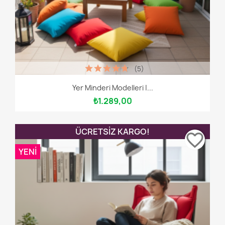
(5)
Yer Minderi Modelleri |...
₺1.289,00
ÜCRETSIZ KARGO!
favorite_border
YENI