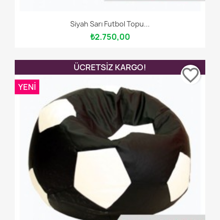
Siyah Sarı Futbol Topu...
₺2.750,00
ÜCRETSIZ KARGO!
favorite_border
YENI