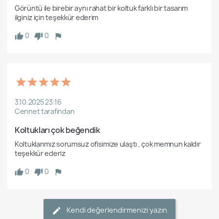
Görüntü ile birebir aynı rahat bir koltuk farklı bir tasarım 
ilginiz için teşekkür ederim
0
0
3.10.2025 23:16
Cennet tarafından
Koltukları çok beğendik
Koltuklarımız sorumsuz ofisimize ulaştı , çok memnun kaldır 
teşekkür ederiz
0
0
Kendi değerlendirmenizi yazın