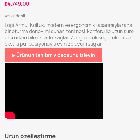
₺4.749,00
Vergi dahil
Logi Armut Koltuk, modern ve ergonomik tasarımıyla rahat
bir oturma deneyimi sunar. Yeni nesil konforu ile uzun süre
otururken bile rahatlık sağlar. Zengin renk seçenekleri ve
ekstra puf opsiyonuyla evinize uyum sağlar.
▶ Ürünün tanıtım videosunu izleyin
Ürün özelleştirme