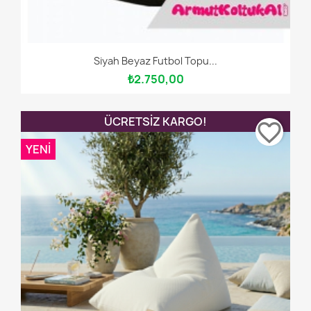
Siyah Beyaz Futbol Topu...
₺2.750,00
ÜCRETSIZ KARGO!
favorite_border
YENI