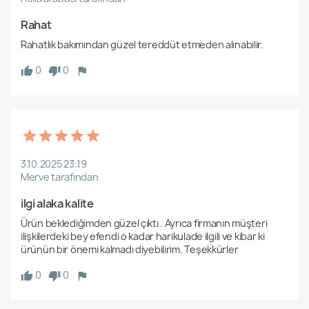
Rahat
Rahatlık bakımından güzel tereddüt etmeden alınabilir.
0
0
3.10.2025 23:19
Merve tarafından
ilgi alaka kalite
Ürün beklediğimden güzel çıktı . Ayrıca firmanın müşteri 
ilişkilerdeki bey efendi o kadar harikulade ilgili ve kibar ki 
ürünün bir önemi kalmadı diyebilirim. Teşekkürler
0
0