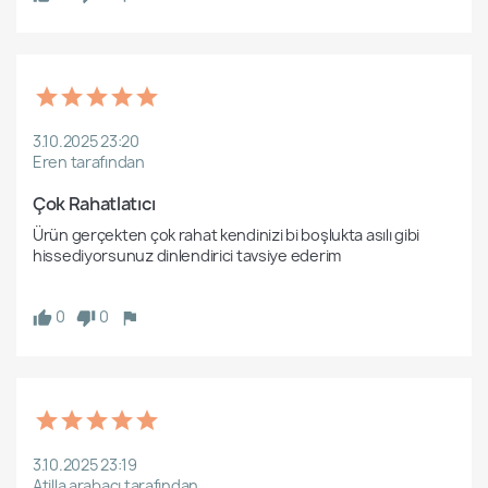
3.10.2025 23:20
Eren tarafından
Çok Rahatlatıcı
Ürün gerçekten çok rahat kendinizi bi boşlukta asılı gibi 
hissediyorsunuz dinlendirici tavsiye ederim

0
0
3.10.2025 23:19
Atilla arabacı tarafından