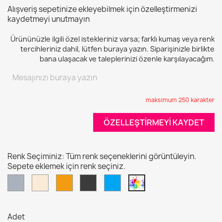
Alışveriş sepetinize ekleyebilmek için özelleştirmenizi
kaydetmeyi unutmayın
Ürününüzle ilgili özel istekleriniz varsa; farklı kumaş veya renk
tercihleriniz dahil, lütfen buraya yazın. Siparişinizle birlikte
bana ulaşacak ve taleplerinizi özenle karşılayacağım.
maksimum 250 karakter
ÖZELLEŞTIRMEYI KAYDET
Renk Seçiminiz: Tüm renk seçeneklerini görüntüleyin.
Sepete eklemek için renk seçiniz.
Gri
Kirli
Turuncu
Antrasit
Turkuaz
Tüm
Beyaz
Mavi
renk
seçeneklerini
görüntüleyin.
Adet
Sepete