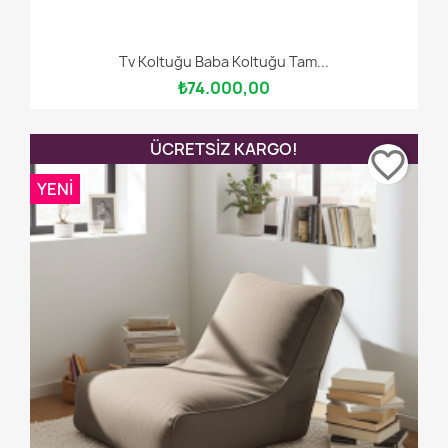
Tv Koltuğu Baba Koltuğu Tam...
₺74.000,00
ÜCRETSIZ KARGO!
favorite_border
YENI