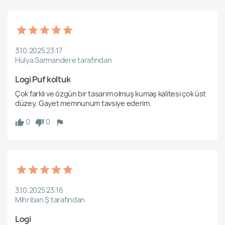
3.10.2025 23:17
Hülya Sarmandere tarafından
Logi Puf koltuk
Çok farklı ve özgün bir tasarım olmuş kumaş kalitesi çok üst 
düzey. Gayet memnunum tavsiye ederim.
0
0
3.10.2025 23:16
Mihriban Ş tarafından
Logi