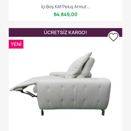
İçi Boş Kılıf Peluş Armut...
₺4.849,00
ÜCRETSIZ KARGO!
favorite_border
YENI