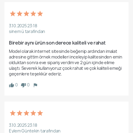
3.10.2025 23:18
sinem ü tarafından
Birebir aynı ürün son derece kaliteli ve rahat
Model olarak internet sitesinde beğenip ardından imalat 
adresine gittim örnek modelleri inceleyip kalitesinden emin 
olduktan sonra eve sipariş verdim ve 2 gün içinde elime 
ulaştı. Severek kullanıyoruz çook rahat ve çok kaliteli emeği 
geçenlere teşekkür ederiz.
0
0
3.10.2025 23:18
Eylem Güntekin tarafından