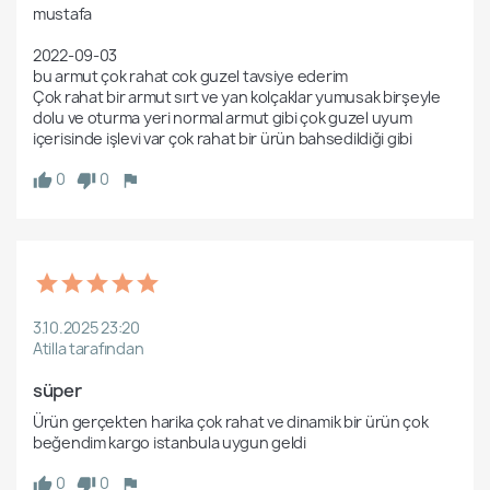
mustafa

2022-09-03

bu armut çok rahat cok guzel tavsiye ederim

Çok rahat bir armut sırt ve yan kolçaklar yumusak birşeyle 
dolu ve oturma yeri normal armut gibi çok guzel uyum 
içerisinde işlevi var çok rahat bir ürün bahsedildiği gibi
0
0
3.10.2025 23:20
Atilla tarafından
süper
Ürün gerçekten harika çok rahat ve dinamik bir ürün çok 
beğendim kargo istanbula uygun geldi
0
0