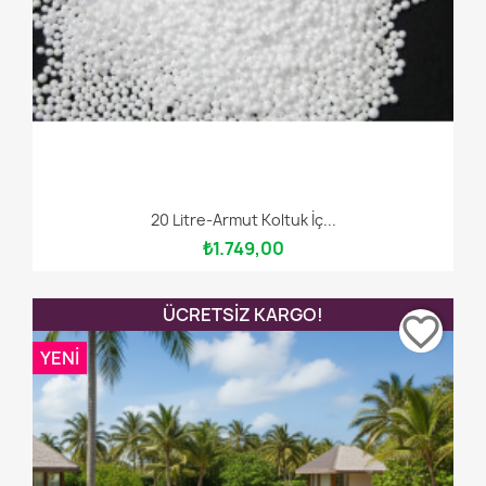
20 Litre-Armut Koltuk İç...
₺1.749,00
ÜCRETSIZ KARGO!
favorite_border
YENI