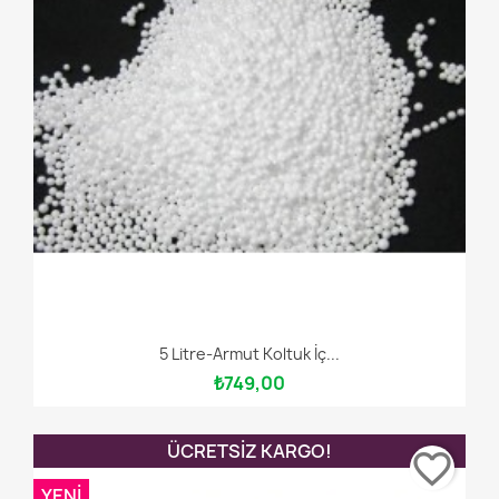
5 Litre-Armut Koltuk İç...
₺749,00
ÜCRETSIZ KARGO!
favorite_border
YENI