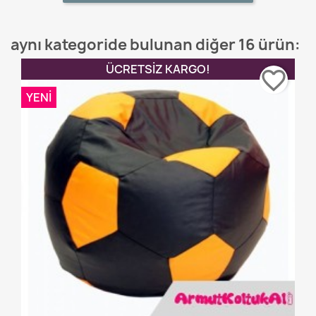
aynı kategoride bulunan diğer 16 ürün:
ÜCRETSIZ KARGO!
favorite_border
YENI