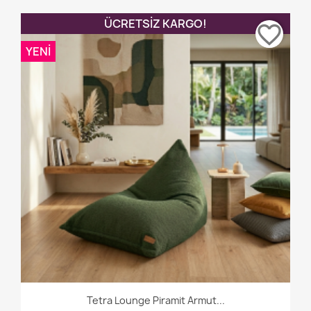
ÜCRETSIZ KARGO!
favorite_border
YENI
Tetra Lounge Piramit Armut...