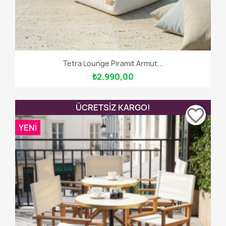
Tetra Lounge Piramit Armut...
₺2.990,00
ÜCRETSIZ KARGO!
favorite_border
YENI