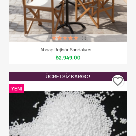
(1)
Ahşap Rejisör Sandalyesi...
₺2.949,00
ÜCRETSIZ KARGO!
favorite_border
YENI