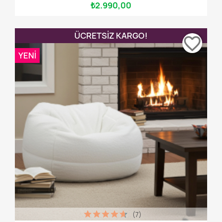
₺2.990,00
ÜCRETSIZ KARGO!
favorite_border
YENI
(7)