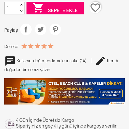
eklemek

favorite_border
SEPETE EKLE
için
renk
seçiniz.
Paylaş
Derece
Kullanıcı değerlendirmelerini oku (14)
Kendi
değerlendirmenizi yazın
4 Gün İçinde Ücretsiz Kargo
Siparişiniz en geç 4 iş günü içinde kargoya verilir.