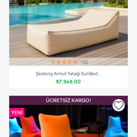
(12)
Şezlong Armut Yatağı SunBed...
₺7.949,00
ÜCRETSIZ KARGO!
favorite_border
YENI