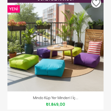
favorite_border
YENI
Mindo Küp Yer Minderi | İç...
₺1.849,00