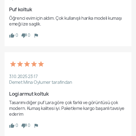
Puf koltuk
Öğrenci evim için aldım. Çok kullanışlı harika modeli kumaşı 
emeği ize saglik.
0
0
3.10.2025 23:17
Demet Mina Oylumer tarafından
Logi armut koltuk
Tasarımı diğer puf Lara göre çok farklı ve görüntüsü çok 
modern. Kumaş kalitesi iyi. Paketleme kargo başarılı tavsiye 
ederim
0
0