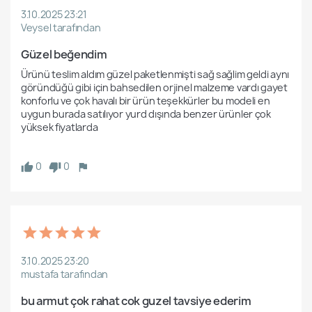
3.10.2025 23:21
Veysel tarafından
Güzel beğendim
Ürünü teslim aldım güzel paketlenmişti sağ sağlim geldi aynı 
göründüğü gibi için bahsedilen orjinel malzeme vardı gayet 
konforlu ve çok havalı bir ürün teşekkürler bu modeli en 
uygun burada satılıyor yurd dışında benzer ürünler çok 
yüksek fiyatlarda

0
0
3.10.2025 23:20
mustafa tarafından
bu armut çok rahat cok guzel tavsiye ederim