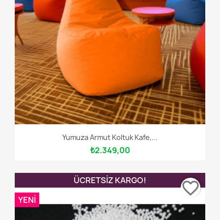
Yumuza Armut Koltuk Kafe,...
₺2.349,00
ÜCRETSIZ KARGO!
favorite_border
YENI